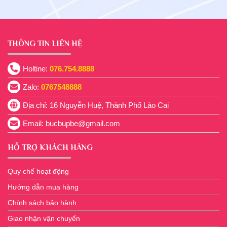
THÔNG TIN LIÊN HỆ
Holtine:
076.754.8888
Zalo:
0767548888
Địa chỉ: 16 Nguyễn Huệ, Thành Phố Lào Cai
Email:
bucbupbe@gmail.com
HỖ TRỢ KHÁCH HÀNG
Quy chế hoạt động
Hướng dẫn mua hàng
Chính sách bảo hành
Giao nhận vận chuyển