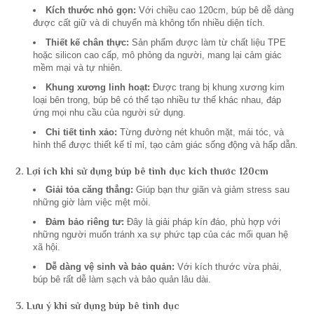
Kích thước nhỏ gọn:
Với chiều cao 120cm, búp bê dễ dàng
được cất giữ và di chuyển mà không tốn nhiều diện tích.
Thiết kế chân thực:
Sản phẩm được làm từ chất liệu TPE
hoặc silicon cao cấp, mô phỏng da người, mang lại cảm giác
mềm mại và tự nhiên.
Khung xương linh hoạt:
Được trang bị khung xương kim
loại bên trong, búp bê có thể tạo nhiều tư thế khác nhau, đáp
ứng mọi nhu cầu của người sử dụng.
Chi tiết tinh xảo:
Từng đường nét khuôn mặt, mái tóc, và
hình thể được thiết kế tỉ mỉ, tạo cảm giác sống động và hấp dẫn.
2. Lợi ích khi sử dụng búp bê tình dục kích thước 120cm
Giải tỏa căng thẳng:
Giúp bạn thư giãn và giảm stress sau
những giờ làm việc mệt mỏi.
Đảm bảo riêng tư:
Đây là giải pháp kín đáo, phù hợp với
những người muốn tránh xa sự phức tạp của các mối quan hệ
xã hội.
Dễ dàng vệ sinh và bảo quản:
Với kích thước vừa phải,
búp bê rất dễ làm sạch và bảo quản lâu dài.
3. Lưu ý khi sử dụng búp bê tình dục