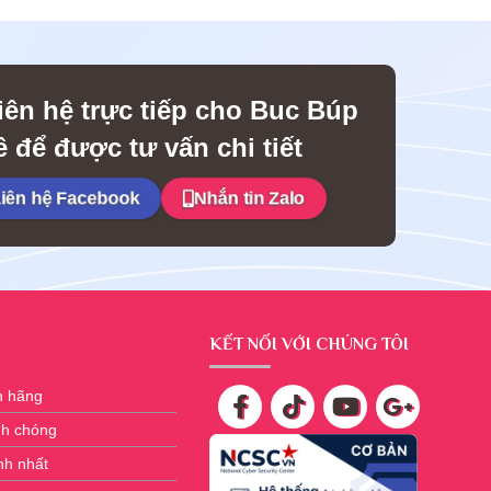
iên hệ trực tiếp cho Buc Búp
 để được tư vấn chi tiết
iên hệ Facebook
Nhắn tin Zalo
KẾT NỐI VỚI CHÚNG TÔI
h hãng
nh chóng
nh nhất