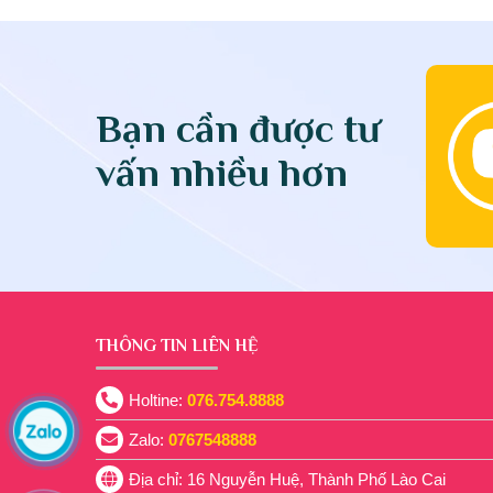
Bạn cần được tư
vấn nhiều hơn
THÔNG TIN LIÊN HỆ
Holtine:
076.754.8888
Zalo:
0767548888
Địa chỉ: 16 Nguyễn Huệ, Thành Phố Lào Cai