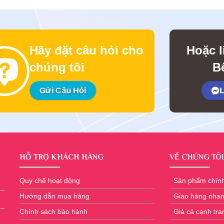
Hãy đặt câu hỏi cho
Hoặc l
chúng tôi
Bê
Gửi Câu Hỏi
L
HỖ TRỢ KHÁCH HÀNG
VỀ CHÚNG TÔI
Quy chế hoạt động
Sản phẩm chín
Hướng dẫn mua hàng
Giao hàng nha
Chính sách bảo hành
Giá cả cạnh tra