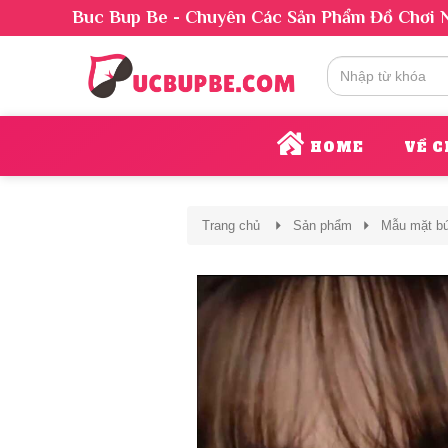
Buc Bup Be - Chuyên Các Sản Phẩm Đồ Chơi 
HOME
VỀ C
Trang chủ
Sản phẩm
Mẫu mặt b