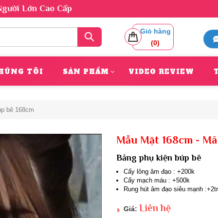
Người Lớn Cao Cấp
Giỏ hàng
(
0
)
HÚNG TÔI
SẢN PHẨM
VIDEO REVIEW
úp bê 168cm
Mẫu Mặt 168cm - Mã
Bảng phụ kiện búp bê
Cấy lông âm đạo : +200k
Cấy mạch máu : +500k
Rung hút âm đạo siêu mạnh :+2tr
Liên hệ
Giá: